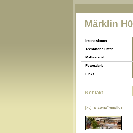
Märklin H
Impressionen
Technische Daten
Rollmaterial
Fotogalerie
Links
Kontakt
ant.tent
@email.d
e