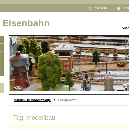
Startseite
Site
0 Eisenbahn
Such
Märklin H0 Modellanlage
Schlagwörter
Tag: modellbau