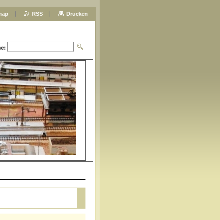
map
RSS
Drucken
e: